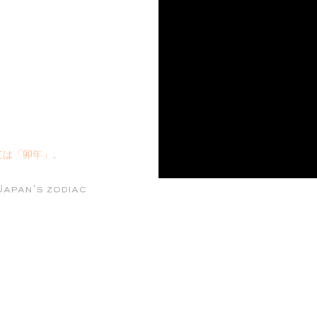
支は「卯年」。
Japan's zodiac