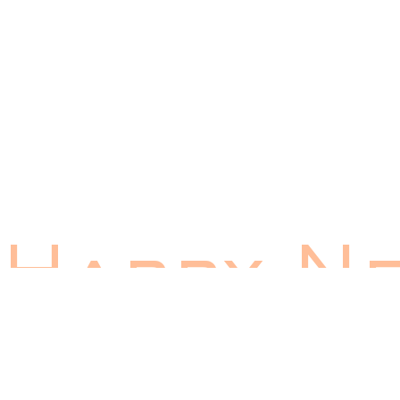
Happy N
Year 20