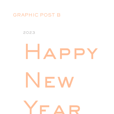
GRAPHIC POST B
2023
Happy
New
Year